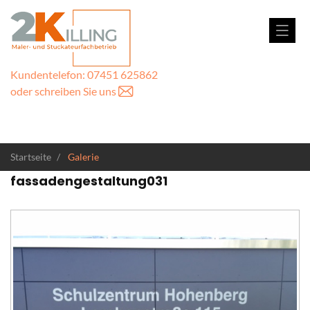
Kundentelefon: 07451 625862
oder schreiben Sie uns
Startseite
Galerie
fassadengestaltung031