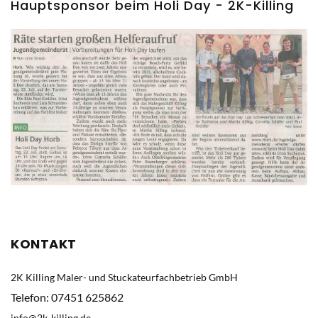
Hauptsponsor
beim
Holi
Day
-
2K-Killing
KONTAKT
2K Killing Maler- und Stuckateurfachbetrieb GmbH
Telefon: 07451 625862
info@2k-killing.de